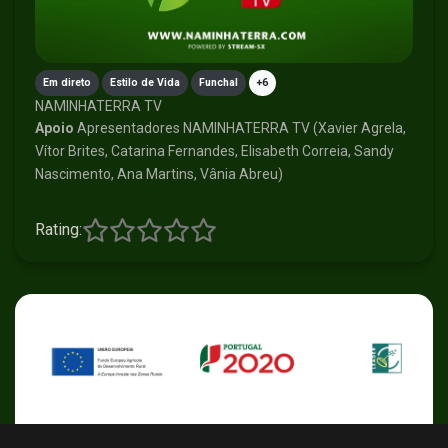
Em direto
Estilo de Vida
Funchal
+6
NAMINHATERRA TV
Apoio
Apresentadores NAMINHATERRA TV (Xavier Agrela,
Vítor Brites, Catarina Fernandes, Elisabeth Correia, Sandy
Nascimento, Ana Martins, Vânia Abreu)
Rating: