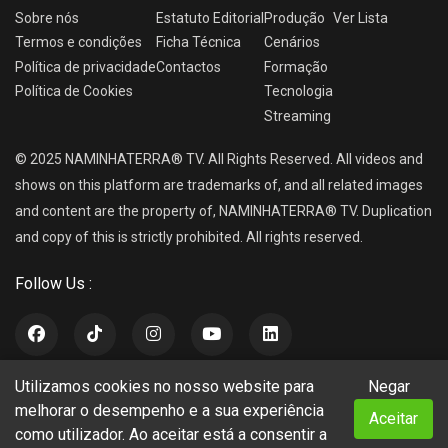
Sobre nós
Estatuto Editorial
Produção
Ver
Lista
Termos e condições
Ficha Técnica
Cenários
Política de privacidade
Contactos
Formação
Política de Cookies
Tecnologia
Streaming
© 2025 NAMINHATERRA® TV. All Rights Reserved. All videos and
shows on this platform are trademarks of, and all related images
and content are the property of, NAMINHATERRA® TV. Duplication
and copy of this is strictly prohibited. All rights reserved.
Follow Us :
Utilizamos cookies no nosso website para
Negar
NAMINHATERRA® TV
melhorar o desempenho e a sua experiência
Aceitar
como utilizador. Ao aceitar está a consentir a