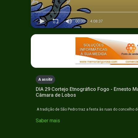
00:00
4:08:37
0
seconds
of
4
hours,
8
minutes,
37
seconds
Volume
90%
A assitir
DIA 29 Cortejo Etnográfico Fogo - Ernesto M
Câmara de Lobos
A tradição de São Pedro traz a festa às ruas do concelho 
Saber mais