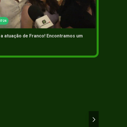
29 Jun 2
7:24
er a atuação de Franco! Encontramos um
Estamo
mesmo