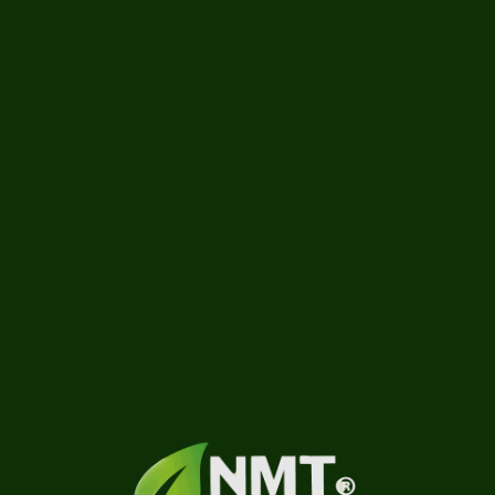
A assitir
Carregando...
Saber mais
0 vídeos