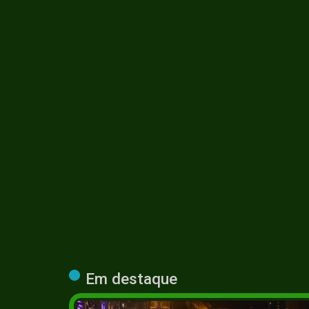
#arte #música #cultura #ruasquefalam #vivacidade #funch
Em destaque