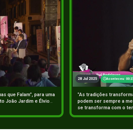
2+
28 Jul 2025
Aconteceu: 00:2
Ruas que Falam", para uma
"As tradições transform
to João Jardim e Élvio
podem ser sempre a mes
se transforma com o te