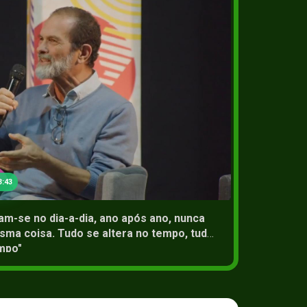
2+
28 Jul 2
3:43
am-se no dia-a-dia, ano após ano, nunca
Acompa
ma coisa. Tudo se altera no tempo, tudo
que Fa
mpo"