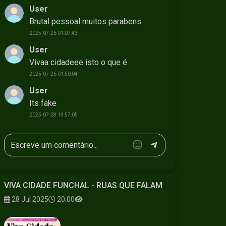
User
Brutal pessoal muitos parabens
2025-07-26 01:07:43
User
Vivaa cidadeee isto o que é
2025-07-26 01:50:04
User
Its fake
2025-07-28 19:57:05
VIVA CIDADE FUNCHAL - RUAS QUE FALAM
28 Jul 2025
20:00