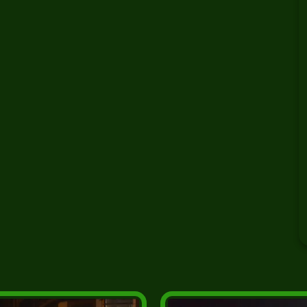
al #vivacidadefunchal #ilhadamadeira #naminhaterratv