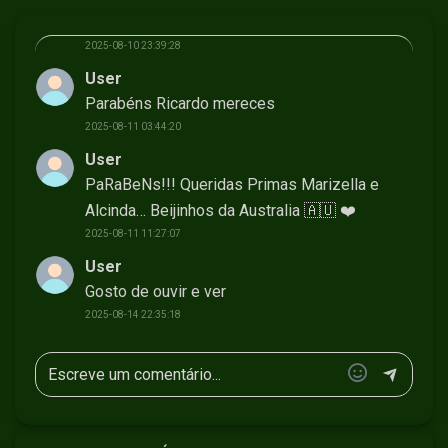
meu filho
2025-08-10 23:39:28
User
Parabéns Ricardo mereces
2025-08-11 03:44:20
User
PaRaBeNs!!! Queridas Primas Marizella e
Alcinda… Beijinhos da Australia 🇦🇺 ❤️
2025-08-11 11:27:07
User
Gosto de ouvir e ver
2025-08-14 22:35:18