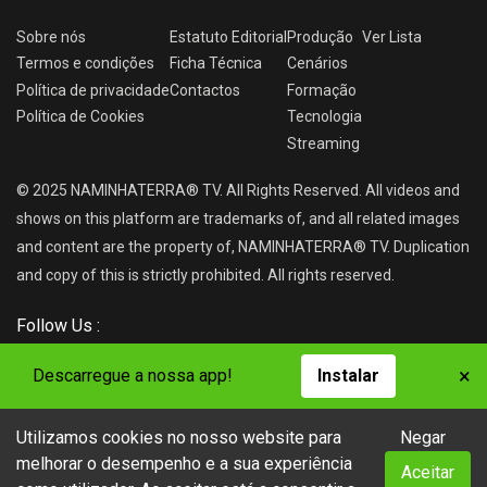
Sobre nós
Estatuto Editorial
Produção
Ver
Lista
Termos e condições
Ficha Técnica
Cenários
Política de privacidade
Contactos
Formação
Política de Cookies
Tecnologia
Streaming
© 2025 NAMINHATERRA® TV. All Rights Reserved. All videos and
shows on this platform are trademarks of, and all related images
and content are the property of, NAMINHATERRA® TV. Duplication
and copy of this is strictly prohibited. All rights reserved.
Follow Us :
×
Descarregue a nossa app!
Instalar
Utilizamos cookies no nosso website para
Negar
NAMINHATERRA® TV
melhorar o desempenho e a sua experiência
Aceitar