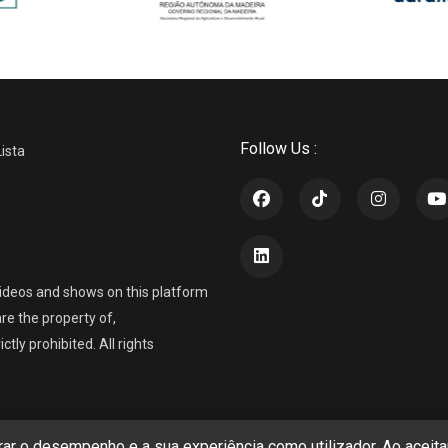
Follow Us :
Lista
ideos and shows on this platform
re the property of,
ly prohibited. All rights
r o desempenho e a sua experiência como utilizador. Ao aceitar