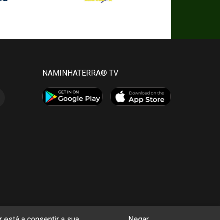
NAMINHATERRA® TV
 está a consentir a sua
Negar