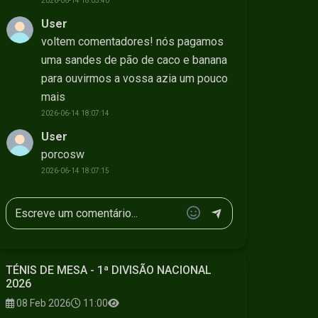
2026-06-14 18:05:40
User
voltem comentadores! nós pagamos
uma sandes de pão de caco e banana
para ouvirmos a vossa azia um pouco
mais
2026-06-14 18:07:14
User
porcosw
2026-06-14 18:07:15
TÉNIS DE MESA - 1ª DIVISÃO NACIONAL
2026
08 Feb 2026
11:00