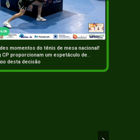
2+
14 Jun 2
6:06
ndes momentos do ténis de mesa nacional!
O jogo
g CP proporcionam um espetáculo de
a form
go desta decisão