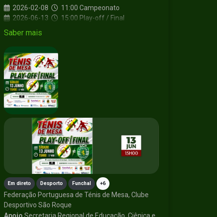
2026-02-08
11:00
Campeonato
2026-06-13
15:00
Play-off / Final
2026-06-14
15:00
Saber mais
Em direto
Desporto
Funchal
+6
Federação Portuguesa de Ténis de Mesa, Clube
Desportivo São Roque
Apoio
Secretaria Regional de Educação, Ciênica e