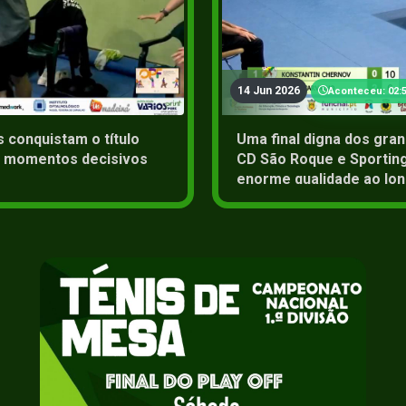
2+
14 Jun 2026
Aconteceu: 02:5
 conquistam o título
Uma final digna dos gra
os momentos decisivos
CD São Roque e Sportin
enorme qualidade ao lon