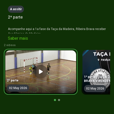
bro deram ddos
A assitir
2026-05-02 20:35:10
2ª parte
User
mas metam o erico a jogar
Acompanhe aqui a 1a fase da Taça da Madeira, Ribeira Brava receber
2026-05-02 20:35:16
Académica da Madeira.
Saber mais
User
#futsal #naminhaterratv
2 vídeos
enquanto vou ver o port
2026-05-02 20:35:20
User
Gonçalo és o maior!
2026-05-02 20:35:41
1ª parte | TAÇA DA
2ª parte
User
BRAVA x ACADÉMI
https://www.viprow.co/portugal-primera-
02 May 2026
02 May 2026
liga/fc-porto-vs-alverca-online-stream-2
2026-05-02 20:38:46
User