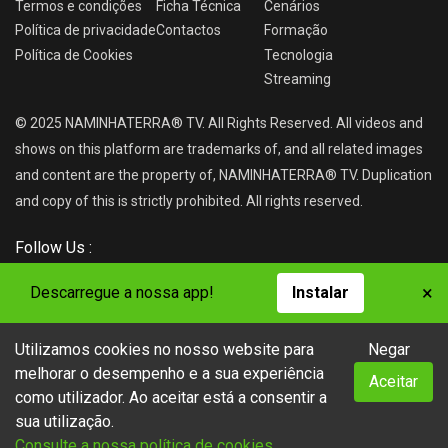
Termos e condições
Ficha Técnica
Cenários
Política de privacidade
Contactos
Formação
Política de Cookies
Tecnologia
Streaming
© 2025 NAMINHATERRA® TV. All Rights Reserved. All videos and
shows on this platform are trademarks of, and all related images
and content are the property of, NAMINHATERRA® TV. Duplication
and copy of this is strictly prohibited. All rights reserved.
Follow Us :
×
Descarregue a nossa app!
Instalar
Utilizamos cookies no nosso website para
Negar
NAMINHATERRA® TV
melhorar o desempenho e a sua experiência
Aceitar
como utilizador. Ao aceitar está a consentir a
sua utilização.
Consulte a nossa política de cookies.