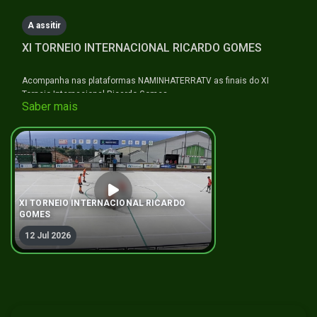
seconds
A assitir
XI TORNEIO INTERNACIONAL RICARDO GOMES
Acompanha nas plataformas NAMINHATERRATV as finais do XI
Torneio Internacional Ricardo Gomes.
Saber mais
#hóqueiempatins #naminhaterratv
XI TORNEIO INTERNACIONAL RICARDO
GOMES
12 Jul 2026