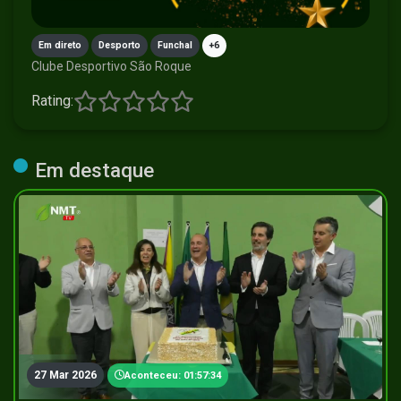
Em direto
Desporto
Funchal
+6
Clube Desportivo São Roque
Rating:
Em destaque
27 Mar 2026
Aconteceu: 01:57:34