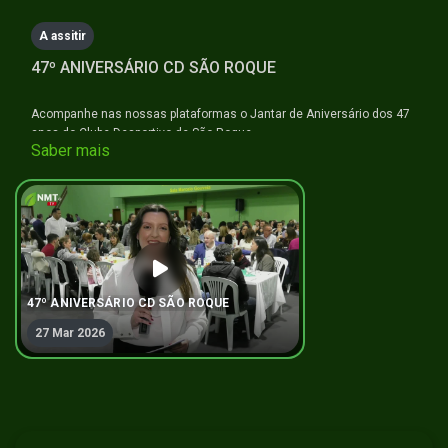
minutes,
5
A assitir
seconds
47º ANIVERSÁRIO CD SÃO ROQUE
Acompanhe nas nossas plataformas o Jantar de Aniversário dos 47
anos do Clube Desportivo de São Roque.
Saber mais
#ténisdemesa #naminhaterratv
47º ANIVERSÁRIO CD SÃO ROQUE
27 Mar 2026